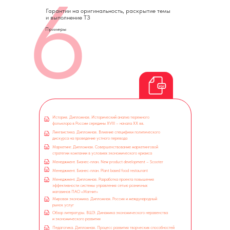
6
Гарантии на оригинальность, раскрытие темы
и выполнение ТЗ
Примеры
История. Дипломная. Исторический анализ тюремного
фольклора
в России середины XVIII – начала XX вв.
Лингвистика. Дипломная. Влияние специфики политического
дискурса
н
а проведение устного перевода
Маркетинг. Дипломная. Совершенствование маркетинговой
стратегии
компании в условиях экономического кризиса
Менеджмент. Бизнес-план. New product development – Scooter
Менеджмент. Бизнес-план. Plant based food restaurant
Менеджмент. Дипломная. Разработка проекта повышения
эффективности
системы управления сетью розничных
магазинов ПАО «Магнит»
Мировая экономика. Дипломная. Россия и международный
рынок услуг
Обзор литературы. ВШЭ. Динамика экономического неравенства
и экономического развития
Педагогика. Дипломная. Процесс развития творческих способностей