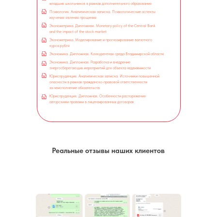
младших школьников в рамках дополнительного образования
Психология. Аналитическая записка. Психологические аспекты
изучения явления прощения
Эконометрика. Дипломная. Monetary policy of the Central Bank
and the impact of the stock market
Эконометрика. Моделирование и прогнозирование валютного
курса рубля
Экономика. Дипломная. Конкурентная среда Владимирской области
Экономика. Дипломная. Разработка и внедрение
энергосберегающих
мероприятий для объекта недвижимости
Юриспруденция. Аналитическая записка. Источники повышенной
опасности в рамках гражданско-правовой ответственности
за неисполнение обязательств
Юриспруденция. Дипломная. Особенности распоряжения
авторскими правами в лицензированных договорах
Реальные отзывы наших клиентов